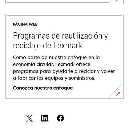
se
abre
en
PÁGINA WEB
una
pestaña
Programas de reutilización y
nueva
reciclaje de Lexmark
Como parte de nuestro enfoque en la
economía circular, Lexmark ofrece
programas para ayudarle a reciclar y volver
a fabricar los equipos y suministros.
Conozca nuestro enfoque