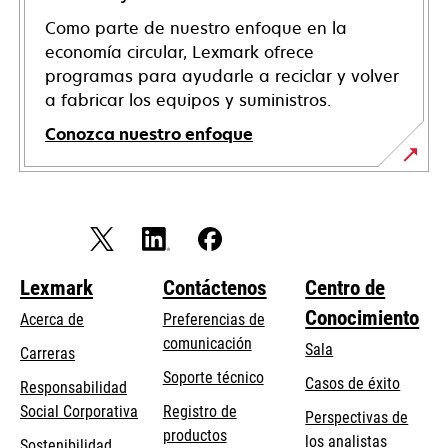
Como parte de nuestro enfoque en la
economía circular, Lexmark ofrece
programas para ayudarle a reciclar y volver
a fabricar los equipos y suministros.
Conozca nuestro enfoque
Lexmark
Contáctenos
Centro de
Conocimiento
Acerca de
Preferencias de
comunicación
Sala
Carreras
se
Soporte técnico
Casos de éxito
Responsabilidad
abre
se
Social Corporativa
Registro de
Perspectivas de
en
abre
productos
los analistas
Sostenibilidad