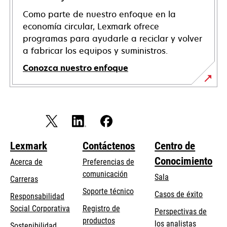
Como parte de nuestro enfoque en la
economía circular, Lexmark ofrece
programas para ayudarle a reciclar y volver
a fabricar los equipos y suministros.
Conozca nuestro enfoque
Lexmark
Contáctenos
Centro de
Conocimiento
Acerca de
Preferencias de
comunicación
Sala
Carreras
se
Soporte técnico
Casos de éxito
Responsabilidad
abre
se
Social Corporativa
Registro de
Perspectivas de
en
abre
productos
los analistas
Sostenibilidad