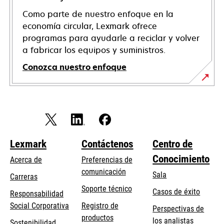
Como parte de nuestro enfoque en la
economía circular, Lexmark ofrece
programas para ayudarle a reciclar y volver
a fabricar los equipos y suministros.
Conozca nuestro enfoque
Lexmark
Contáctenos
Centro de
Conocimiento
Acerca de
Preferencias de
comunicación
Sala
Carreras
se
Soporte técnico
Casos de éxito
Responsabilidad
abre
se
Social Corporativa
Registro de
Perspectivas de
en
abre
productos
los analistas
Sostenibilidad