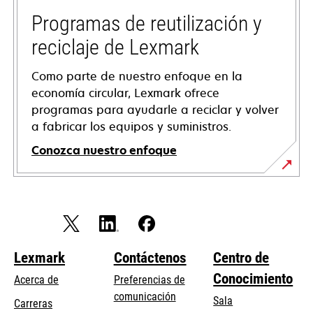
una
pestaña
Programas de reutilización y
nueva
reciclaje de Lexmark
Como parte de nuestro enfoque en la
economía circular, Lexmark ofrece
programas para ayudarle a reciclar y volver
a fabricar los equipos y suministros.
Conozca nuestro enfoque
Lexmark
Contáctenos
Centro de
Conocimiento
Acerca de
Preferencias de
comunicación
Sala
Carreras