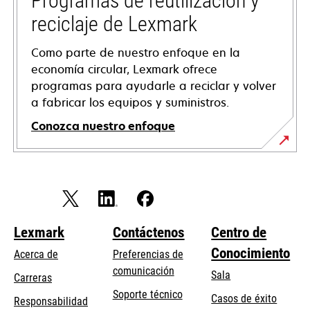
Programas de reutilización y
nueva
reciclaje de Lexmark
Como parte de nuestro enfoque en la
economía circular, Lexmark ofrece
programas para ayudarle a reciclar y volver
a fabricar los equipos y suministros.
Conozca nuestro enfoque
Lexmark
Contáctenos
Centro de
Conocimiento
Acerca de
Preferencias de
comunicación
Sala
Carreras
se
Soporte técnico
Casos de éxito
Responsabilidad