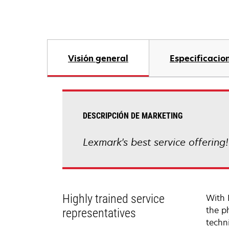
Visión general
Especificacio
DESCRIPCIÓN DE MARKETING
Lexmark's best service offering
Highly trained service
With 
the p
representatives
techni