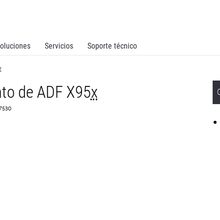
oluciones
Servicios
Soporte técnico
t
nto de ADF X95
x
X7530