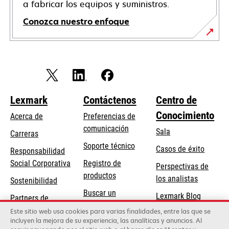
a fabricar los equipos y suministros.
Conozca nuestro enfoque
Lexmark
Contáctenos
Centro de
Conocimiento
Acerca de
Preferencias de
comunicación
Sala
Carreras
se
Soporte técnico
Casos de éxito
Responsabilidad
abre
se
Social Corporativa
Registro de
Perspectivas de
en
abre
productos
los analistas
Sostenibilidad
una
en
Buscar un
pestaña
Lexmark Blog
Partners de
una
concesionario
nueva
Lexmark
Este sitio web usa cookies para varias finalidades, entre las que se
pestaña
incluyen la mejora de su experiencia, las analíticas y anuncios. Al
nueva