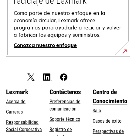
reciclaje de Lexmark
Como parte de nuestro enfoque en la
economía circular, Lexmark ofrece
programas para ayudarle a reciclar y volver
a fabricar los equipos y suministros.
Conozca nuestro enfoque
Lexmark
Contáctenos
Centro de
Conocimiento
Acerca de
Preferencias de
comunicación
Sala
Carreras
se
Soporte técnico
Casos de éxito
Responsabilidad
abre
se
Social Corporativa
Registro de
Perspectivas de
en