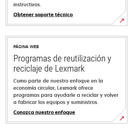
instructivos.
Obtener soporte técnico
se
abre
en
PÁGINA WEB
una
pestaña
Programas de reutilización y
nueva
reciclaje de Lexmark
Como parte de nuestro enfoque en la
economía circular, Lexmark ofrece
programas para ayudarle a reciclar y volver
a fabricar los equipos y suministros.
Conozca nuestro enfoque