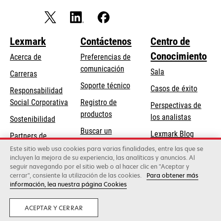
Lexmark
Contáctenos
Centro de
Conocimiento
Acerca de
Preferencias de
comunicación
Sala
Carreras
se
Soporte técnico
Casos de éxito
Responsabilidad
abre
se
Social Corporativa
Registro de
Perspectivas de
en
abre
productos
los analistas
Sostenibilidad
una
en
Buscar un
pestaña
Lexmark Blog
Partners de
una
concesionario
nueva
Lexmark
Este sitio web usa cookies para varias finalidades, entre las que se
pestaña
incluyen la mejora de su experiencia, las analíticas y anuncios. Al
nueva
seguir navegando por el sitio web o al hacer clic en "Aceptar y
cerrar", consiente la utilización de las cookies.
Para obtener más
Lexmark International, Inc., una empresa de Xerox
información, lea nuestra página Cookies
©2026 Todos los derechos reservados.
Privacidad
ACEPTAR Y CERRAR