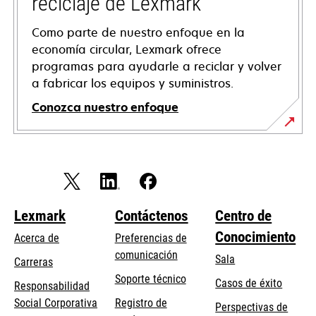
reciclaje de Lexmark
Como parte de nuestro enfoque en la
economía circular, Lexmark ofrece
programas para ayudarle a reciclar y volver
a fabricar los equipos y suministros.
Conozca nuestro enfoque
Lexmark
Contáctenos
Centro de
Conocimiento
Acerca de
Preferencias de
comunicación
Sala
Carreras
se
Soporte técnico
Casos de éxito
Responsabilidad
abre
se
Social Corporativa
Registro de
Perspectivas de
en