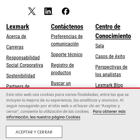
Lexmark
Contáctenos
Centro de
Conocimiento
Acerca de
Preferencias de
comunicación
Sala
Carreras
se
Soporte técnico
Casos de éxito
Responsabilidad
abre
se
Social Corporativa
Registro de
Perspectivas de
en
abre
productos
los analistas
Sostenibilidad
una
en
Buscar un
pestaña
Lexmark Blog
Partners de
una
concesionario
nueva
Lexmark
Este sitio web usa cookies para varias finalidades, entre las que se
pestaña
incluyen la mejora de su experiencia, las analíticas y anuncios. Al
nueva
seguir navegando por el sitio web o al hacer clic en "Aceptar y
cerrar", consiente la utilización de las cookies.
Para obtener más
Lexmark International, Inc., una empresa de Xerox
información, lea nuestra página Cookies
©2026 Todos los derechos reservados.
Privacidad
ACEPTAR Y CERRAR