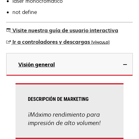
láser monocromático
not define
Visite nuestra guía de usuario interactiva
Ir a controladores y descargas
[VÍNCULO]
se
abre
Visión general
en
una
pestaña
nueva
DESCRIPCIÓN DE MARKETING
¡Máximo rendimiento para
impresión de alto volumen!