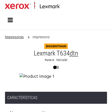
Inicio
Impresoras
impresora
DISCONTINUO
Lexmark T634
dtn
Parte #.: 10G1630
CARACTERÍSTICAS