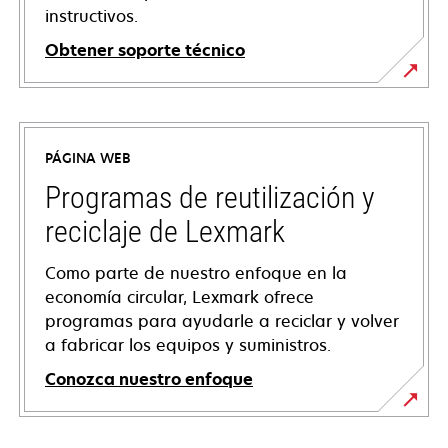
instructivos.
Obtener soporte técnico
se
abre
en
PÁGINA WEB
una
pestaña
Programas de reutilización y
nueva
reciclaje de Lexmark
Como parte de nuestro enfoque en la
economía circular, Lexmark ofrece
programas para ayudarle a reciclar y volver
a fabricar los equipos y suministros.
Conozca nuestro enfoque