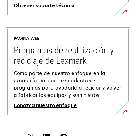
Obtener soporte técnico
se
abre
en
PÁGINA WEB
una
pestaña
Programas de reutilización y
nueva
reciclaje de Lexmark
Como parte de nuestro enfoque en la
economía circular, Lexmark ofrece
programas para ayudarle a reciclar y volver
a fabricar los equipos y suministros.
Conozca nuestro enfoque