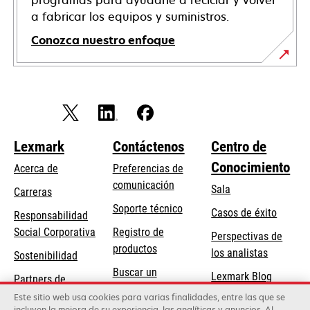
programas para ayudarle a reciclar y volver
a fabricar los equipos y suministros.
Conozca nuestro enfoque
Lexmark
Contáctenos
Centro de
Conocimiento
Acerca de
Preferencias de
comunicación
Sala
Carreras
se
Soporte técnico
Casos de éxito
Responsabilidad
abre
se
Social Corporativa
Registro de
Perspectivas de
en
abre
productos
los analistas
Sostenibilidad
una
en
Buscar un
pestaña
Lexmark Blog
Partners de
una
concesionario
nueva
Lexmark
Este sitio web usa cookies para varias finalidades, entre las que se
pestaña
incluyen la mejora de su experiencia, las analíticas y anuncios. Al