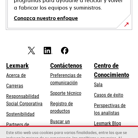
programas para ayudarle a reciclar y volver
a fabricar los equipos y suministros.
Conozca nuestro enfoque
Lexmark
Contáctenos
Centro de
Conocimiento
Acerca de
Preferencias de
comunicación
Sala
Carreras
se
Soporte técnico
Casos de éxito
Responsabilidad
abre
se
Social Corporativa
Registro de
Perspectivas de
en
abre
productos
los analistas
Sostenibilidad
una
en
Buscar un
pestaña
Lexmark Blog
Partners de
una
concesionario
nueva
Lexmark
Este sitio web usa cookies para varias finalidades, entre las que se
pestaña