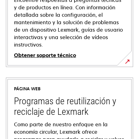
Encuentre respuestas a preguntas técnicas
y de productos en línea. Con información
detallada sobre la configuración, el
mantenimiento y la solución de problemas
de un dispositivo Lexmark, guías de usuario
interactivas y una selección de vídeos
instructivos.
Obtener soporte técnico
se
abre
en
PÁGINA WEB
una
pestaña
Programas de reutilización y
nueva
reciclaje de Lexmark
Como parte de nuestro enfoque en la
economía circular, Lexmark ofrece