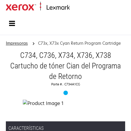
Inicio
Impresoras
C73x, X73x Cyan Return Program Cartridge
C734, C736, X734, X736, X738
Cartucho de tóner Cian del Programa
de Retorno
Parte #.: C734A1CG
CARACTERÍSTICAS