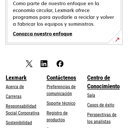
Como parte de nuestro enfoque en la
economía circular, Lexmark ofrece
programas para ayudarle a reciclar y volver
a fabricar los equipos y suministros.
Conozca nuestro enfoque
Lexmark
Contáctenos
Centro de
Conocimiento
Acerca de
Preferencias de
comunicación
Sala
Carreras
se
Soporte técnico
Casos de éxito
Responsabilidad
abre
se
Social Corporativa
Registro de
Perspectivas de
en
abre
productos
los analistas
Sostenibilidad
una
en