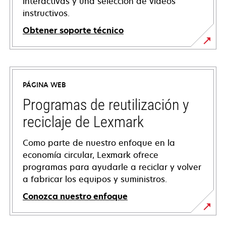
interactivas y una selección de vídeos
instructivos.
Obtener soporte técnico
se
abre
en
PÁGINA WEB
una
pestaña
Programas de reutilización y
nueva
reciclaje de Lexmark
Como parte de nuestro enfoque en la
economía circular, Lexmark ofrece
programas para ayudarle a reciclar y volver
a fabricar los equipos y suministros.
Conozca nuestro enfoque