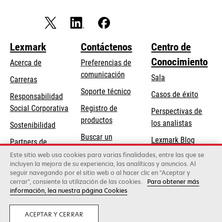
Lexmark
Contáctenos
Centro de
Conocimiento
Acerca de
Preferencias de
comunicación
Sala
Carreras
se
Soporte técnico
Casos de éxito
Responsabilidad
abre
se
Social Corporativa
Registro de
Perspectivas de
en
abre
productos
los analistas
Sostenibilidad
una
en
Buscar un
pestaña
Lexmark Blog
Partners de
una
concesionario
nueva
Lexmark
Este sitio web usa cookies para varias finalidades, entre las que se
pestaña
incluyen la mejora de su experiencia, las analíticas y anuncios. Al
nueva
seguir navegando por el sitio web o al hacer clic en "Aceptar y
cerrar", consiente la utilización de las cookies.
Para obtener más
Lexmark International, Inc., una empresa de Xerox
información, lea nuestra página Cookies
©2026 Todos los derechos reservados.
Privacidad
ACEPTAR Y CERRAR