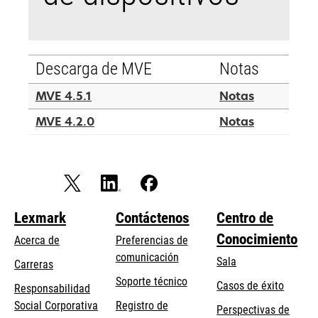
Descarga de MVE
Notas
MVE 4.5.1
Notas
MVE 4.2.0
Notas
Lexmark
Contáctenos
Centro de
Conocimiento
Acerca de
Preferencias de
comunicación
Sala
Carreras
se
Soporte técnico
Casos de éxito
Responsabilidad
abre
se
Social Corporativa
Registro de
Perspectivas de
en