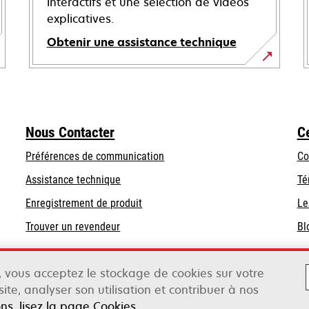
interactifs et une sélection de vidéos
explicatives.
Obtenir une assistance technique
s’ouvre
dans
un
nouvel
Nous Contacter
C
onglet
Préférences de communication
Co
s’ouvre
s’ouvre
Assistance technique
Té
dans
dans
Enregistrement de produit
Le
un
un
Trouver un revendeur
Bl
nouvel
nouvel
onglet
onglet
», vous acceptez le stockage de cookies sur votre
ite, analyser son utilisation et contribuer à nos
ox
ons, lisez la page Cookies