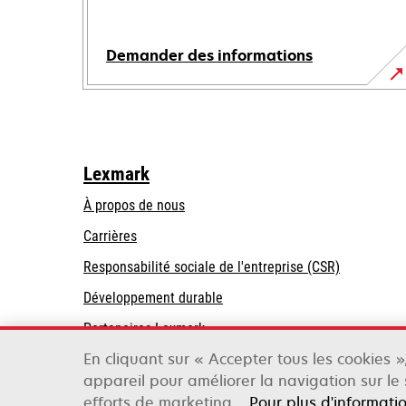
Demander des informations
Lexmark
À propos de nous
Carrières
s’ouvre
s’ouvre
Responsabilité sociale de l'entreprise (CSR)
dans
dans
Développement durable
un
un
Partenaires Lexmark
nouvel
nouvel
onglet
onglet
En cliquant sur « Accepter tous les cookies 
appareil pour améliorer la navigation sur le s
Lexmark International, Inc., une entreprise Xer
©2026 Tous droits réservés.
efforts de marketing.
Pour plus d'informati