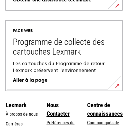
s’ouvre
dans
un
PAGE WEB
nouvel
onglet
Programme de collecte des
cartouches Lexmark
Les cartouches du Programme de retour
Lexmark préservent l’environnement.
Aller à la page
Lexmark
Nous
Centre de
Contacter
connaissances
À propos de nous
Préférences de
Communiqués de
Carrières