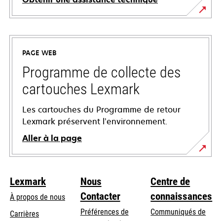
s’ouvre
dans
un
PAGE WEB
nouvel
onglet
Programme de collecte des
cartouches Lexmark
Les cartouches du Programme de retour
Lexmark préservent l’environnement.
Aller à la page
Lexmark
Nous
Centre de
Contacter
connaissances
À propos de nous
Préférences de
Communiqués de
Carrières