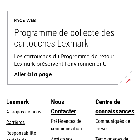
s’ouvre
dans
un
PAGE WEB
nouvel
onglet
Programme de collecte des
cartouches Lexmark
Les cartouches du Programme de retour
Lexmark préservent l’environnement.
Aller à la page
Lexmark
Nous
Centre de
Contacter
connaissances
À propos de nous
Préférences de
Communiqués de
Carrières
communication
presse
s’ouvre
Responsabilité
s’ouvre
Assistance
Témoignages de