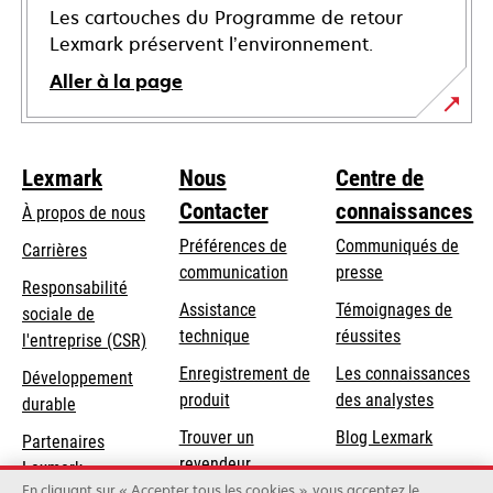
Les cartouches du Programme de retour
Lexmark préservent l’environnement.
Aller à la page
Lexmark
Nous
Centre de
Contacter
connaissances
À propos de nous
Préférences de
Communiqués de
Carrières
communication
presse
s’ouvre
Responsabilité
s’ouvre
Assistance
Témoignages de
dans
sociale de
dans
s’ouvre
technique
réussites
un
s’ouvre
l'entreprise (CSR)
un
dans
nouvel
dans
Enregistrement de
Les connaissances
Développement
nouvel
un
onglet
un
produit
des analystes
durable
onglet
nouvel
nouvel
Trouver un
Blog Lexmark
onglet
Partenaires
onglet
revendeur
Lexmark
En cliquant sur « Accepter tous les cookies », vous acceptez le