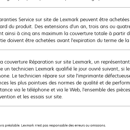
aranties Service sur site de Lexmark peuvent être achetées
ard du produit. Des extensions d'un an, trois ans ou quatre
nt ainsi à cinq ans maximum la couverture totale à partir d
tie doivent être achetées avant l'expiration du terme de la
la couverture Réparation sur site Lexmark, un représenta
te un technicien Lexmark qualifié le jour ouvré suivant, si 
hone. Le technicien répare sur site l'imprimante défectueu
nces les plus pointues des normes de qualité et de perfo
istance via le téléphone et via le Web, l'ensemble des pièce
rvention et les essais sur site.
avis préalable. Lexmark n'est pas responsable des erreurs ou omissions.