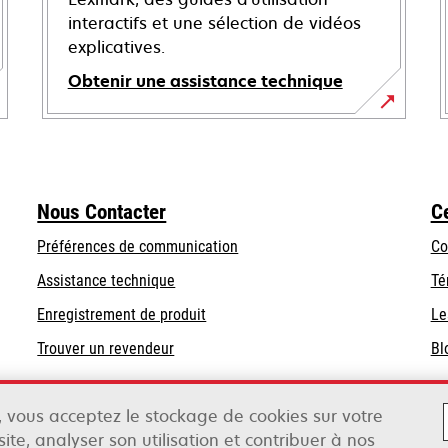
interactifs et une sélection de vidéos
explicatives.
Obtenir une assistance technique
s’ouvre
dans
un
nouvel
Nous Contacter
C
onglet
Préférences de communication
Co
s’ouvre
s’ouvre
Assistance technique
Té
dans
dans
Enregistrement de produit
Le
un
un
Trouver un revendeur
Bl
nouvel
nouvel
onglet
onglet
», vous acceptez le stockage de cookies sur votre
ite, analyser son utilisation et contribuer à nos
ox