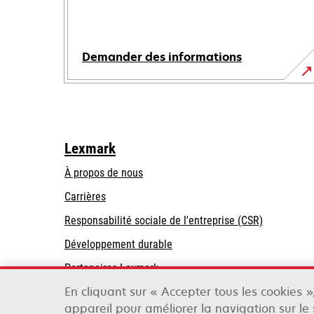
Demander des informations
Lexmark
À propos de nous
Carrières
s’ouvre
s’ouvre
Responsabilité sociale de l'entreprise (CSR)
dans
dans
Développement durable
un
un
Partenaires Lexmark
nouvel
nouvel
onglet
onglet
En cliquant sur « Accepter tous les cookies 
appareil pour améliorer la navigation sur le s
Lexmark International, Inc., une entreprise Xer