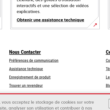
interactifs et une sélection de vidéos
explicatives.
Obtenir une assistance technique
s’ouvre
dans
un
nouvel
Nous Contacter
C
onglet
Préférences de communication
Co
s’ouvre
s’ouvre
Assistance technique
Té
dans
dans
Enregistrement de produit
Le
un
un
Trouver un revendeur
Bl
nouvel
nouvel
onglet
onglet
», vous acceptez le stockage de cookies sur votre
ite, analyser son utilisation et contribuer à nos
ox