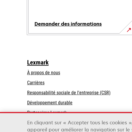
Demander des informations
Lexmark
À propos de nous
Carrières
s’ouvre
s’ouvre
Responsabilité sociale de l'entreprise (CSR)
dans
dans
Développement durable
un
un
Partenaires Lexmark
nouvel
nouvel
onglet
onglet
En cliquant sur « Accepter tous les cookies 
appareil pour améliorer la navigation sur le s
Lexmark International, Inc., une entreprise Xer