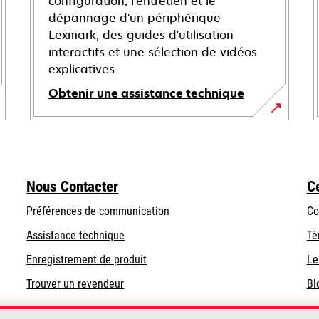
configuration, l'entretien et le
dépannage d'un périphérique
Lexmark, des guides d'utilisation
interactifs et une sélection de vidéos
explicatives.
Obtenir une assistance technique
s’ouvre
dans
un
nouvel
Nous Contacter
C
onglet
Préférences de communication
Co
s’ouvre
s’ouvre
Assistance technique
Té
dans
dans
Enregistrement de produit
Le
un
un
Trouver un revendeur
Bl
nouvel
nouvel
onglet
onglet