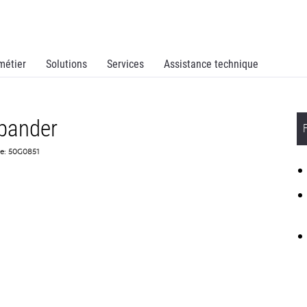
métier
Solutions
Services
Assistance technique
pander
ce: 50G0851