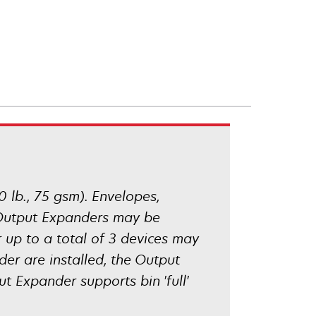
0 lb., 75 gsm). Envelopes,
3 Output Expanders may be
up to a total of 3 devices may
r are installed, the Output
 Expander supports bin 'full'