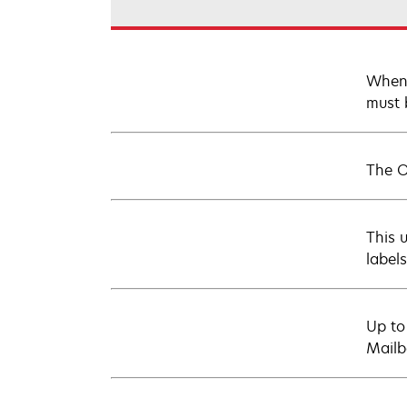
When 
must 
The O
This 
labels
Up to
Mailb