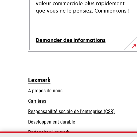
valeur commerciale plus rapidement
que vous ne le pensiez. Commençons !
Demander des informations
Lexmark
À propos de nous
Carrières
s’ouvre
s’ouvre
Responsabilité sociale de l'entreprise (CSR)
dans
dans
Développement durable
un
un
Partenaires Lexmark
nouvel
nouvel