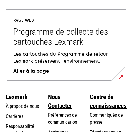
s’ouvre
dans
un
PAGE WEB
nouvel
onglet
Programme de collecte des
cartouches Lexmark
Les cartouches du Programme de retour
Lexmark préservent l’environnement.
Aller à la page
Lexmark
Nous
Centre de
Contacter
connaissances
À propos de nous
Préférences de
Communiqués de
Carrières
communication
presse
s’ouvre
Responsabilité
s’ouvre