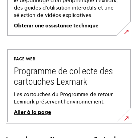
le dépannage d'un périphérique Lexmark,
des guides d'utilisation interactifs et une
sélection de vidéos explicatives.
Obtenir une assistance technique
s’ouvre
dans
un
PAGE WEB
nouvel
onglet
Programme de collecte des
cartouches Lexmark
Les cartouches du Programme de retour
Lexmark préservent l’environnement.
Aller à la page