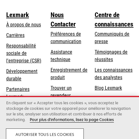
Lexmark
Nous
Centre de
Contacter
connaissances
À propos de nous
Préférences de
Communiqués de
Carrières
communication
presse
s’ouvre
Responsabilité
s’ouvre
Assistance
Témoignages de
dans
sociale de
dans
s’ouvre
technique
réussites
un
s’ouvre
l'entreprise (CSR)
un
dans
nouvel
dans
Enregistrement de
Les connaissances
Développement
nouvel
un
onglet
un
produit
des analystes
durable
onglet
nouvel
nouvel
Trouver un
Blog Lexmark
onglet
Partenaires
onglet
revendeur
Lexmark
En cliquant sur « Accepter tous les cookies », vous acceptez le
stockage de cookies sur votre appareil pour améliorer la navigation
sur le site, analyser son utilisation et contribuer à nos efforts de
Lexmark International, Inc., une entreprise Xerox
marketing.
Pour plus d'informations, lisez la page Cookies
©2026 Tous droits réservés.
Politique de confidentialité
AUTORISER TOUS LES COOKIES