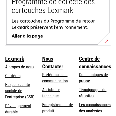
Programme de collecte des
cartouches Lexmark
Les cartouches du Programme de retour
Lexmark préservent l’environnement.
Aller à la page
Lexmark
Nous
Centre de
Contacter
connaissances
À propos de nous
Préférences de
Communiqués de
Carrières
communication
presse
s’ouvre
Responsabilité
s’ouvre
Assistance
Témoignages de
dans
sociale de
dans
s’ouvre
technique
réussites
un
s’ouvre
l'entreprise (CSR)
un
dans
nouvel
dans
Enregistrement de
Les connaissances
Développement
nouvel
un
onglet
un
produit
des analystes
durable
onglet
nouvel
nouvel