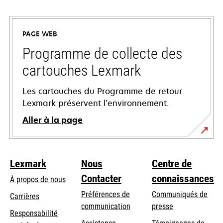
s’ouvre
dans
un
PAGE WEB
nouvel
onglet
Programme de collecte des
cartouches Lexmark
Les cartouches du Programme de retour
Lexmark préservent l’environnement.
Aller à la page
Lexmark
Nous
Centre de
Contacter
connaissances
À propos de nous
Préférences de
Communiqués de
Carrières
communication
presse
s’ouvre
Responsabilité
s’ouvre