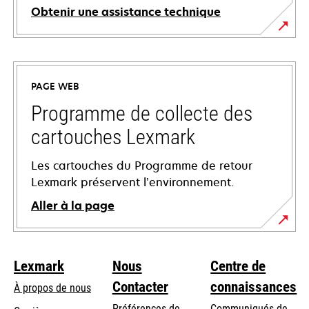
Obtenir une assistance technique
s’ouvre
dans
un
PAGE WEB
nouvel
onglet
Programme de collecte des
cartouches Lexmark
Les cartouches du Programme de retour
Lexmark préservent l’environnement.
Aller à la page
Lexmark
Nous
Centre de
Contacter
connaissances
À propos de nous
Préférences de
Communiqués de