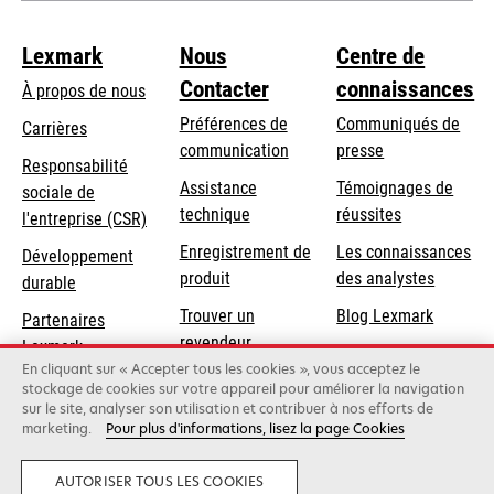
Lexmark
Nous
Centre de
Contacter
connaissances
À propos de nous
Préférences de
Communiqués de
Carrières
communication
presse
s’ouvre
Responsabilité
s’ouvre
Assistance
Témoignages de
dans
sociale de
dans
s’ouvre
technique
réussites
un
s’ouvre
l'entreprise (CSR)
un
dans
nouvel
dans
Enregistrement de
Les connaissances
Développement
nouvel
un
onglet
un
produit
des analystes
durable
onglet
nouvel
nouvel
Trouver un
Blog Lexmark
onglet
Partenaires
onglet
revendeur
Lexmark
En cliquant sur « Accepter tous les cookies », vous acceptez le
stockage de cookies sur votre appareil pour améliorer la navigation
sur le site, analyser son utilisation et contribuer à nos efforts de
Lexmark International, Inc., une entreprise Xerox
marketing.
Pour plus d'informations, lisez la page Cookies
©2026 Tous droits réservés.
Politique de confidentialité
AUTORISER TOUS LES COOKIES