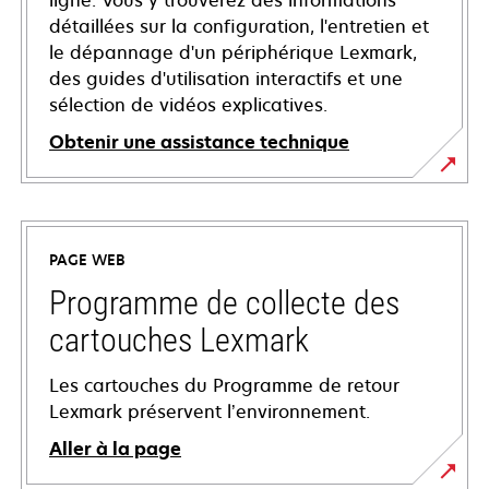
ligne. Vous y trouverez des informations
détaillées sur la configuration, l'entretien et
le dépannage d'un périphérique Lexmark,
des guides d'utilisation interactifs et une
sélection de vidéos explicatives.
Obtenir une assistance technique
s’ouvre
dans
un
PAGE WEB
nouvel
onglet
Programme de collecte des
cartouches Lexmark
Les cartouches du Programme de retour
Lexmark préservent l’environnement.
Aller à la page