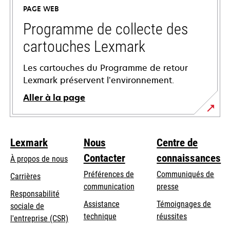
un
PAGE WEB
nouvel
onglet
Programme de collecte des
cartouches Lexmark
Les cartouches du Programme de retour
Lexmark préservent l’environnement.
Aller à la page
Lexmark
Nous
Centre de
Contacter
connaissances
À propos de nous
Préférences de
Communiqués de
Carrières
communication
presse
s’ouvre
Responsabilité
s’ouvre
Assistance
Témoignages de
dans
sociale de
dans
s’ouvre
technique
réussites
un
s’ouvre
l'entreprise (CSR)
un
dans