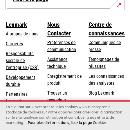
Lexmark
Nous
Centre de
Contacter
connaissances
À propos de nous
Préférences de
Communiqués de
Carrières
communication
presse
s’ouvre
Responsabilité
s’ouvre
Assistance
Témoignages de
dans
sociale de
dans
s’ouvre
technique
réussites
un
s’ouvre
l'entreprise (CSR)
un
dans
nouvel
dans
Enregistrement de
Les connaissances
Développement
nouvel
un
onglet
un
produit
des analystes
durable
onglet
nouvel
nouvel
Trouver un
Blog Lexmark
onglet
Partenaires
onglet
revendeur
Lexmark
En cliquant sur « Accepter tous les cookies », vous acceptez le
stockage de cookies sur votre appareil pour améliorer la navigation
sur le site, analyser son utilisation et contribuer à nos efforts de
Lexmark International, Inc., une entreprise Xerox
marketing.
Pour plus d'informations, lisez la page Cookies
©2026 Tous droits réservés.