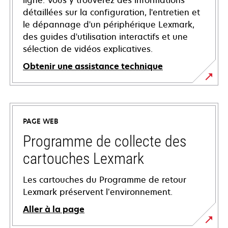
ligne. Vous y trouverez des informations
détaillées sur la configuration, l'entretien et
le dépannage d'un périphérique Lexmark,
des guides d'utilisation interactifs et une
sélection de vidéos explicatives.
Obtenir une assistance technique
s’ouvre
dans
un
PAGE WEB
nouvel
onglet
Programme de collecte des
cartouches Lexmark
Les cartouches du Programme de retour
Lexmark préservent l’environnement.
Aller à la page