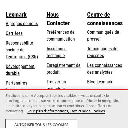
Lexmark
Nous
Centre de
Contacter
connaissances
À propos de nous
Préférences de
Communiqués de
Carrières
communication
presse
s’ouvre
Responsabilité
s’ouvre
Assistance
Témoignages de
dans
sociale de
dans
s’ouvre
technique
réussites
un
s’ouvre
l'entreprise (CSR)
un
dans
nouvel
dans
Enregistrement de
Les connaissances
Développement
nouvel
un
onglet
un
produit
des analystes
durable
onglet
nouvel
nouvel
Trouver un
Blog Lexmark
onglet
Partenaires
onglet
revendeur
Lexmark
En cliquant sur « Accepter tous les cookies », vous acceptez le
stockage de cookies sur votre appareil pour améliorer la navigation
sur le site, analyser son utilisation et contribuer à nos efforts de
Lexmark International, Inc., une entreprise Xerox
marketing.
Pour plus d'informations, lisez la page Cookies
©2026 Tous droits réservés.
Politique de confidentialité
AUTORISER TOUS LES COOKIES