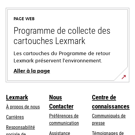
dans
un
PAGE WEB
nouvel
onglet
Programme de collecte des
cartouches Lexmark
Les cartouches du Programme de retour
Lexmark préservent l’environnement.
Aller à la page
Lexmark
Nous
Centre de
Contacter
connaissances
À propos de nous
Préférences de
Communiqués de
Carrières
communication
presse
s’ouvre
Responsabilité
s’ouvre
Assistance
Témoignages de
dans
sociale de