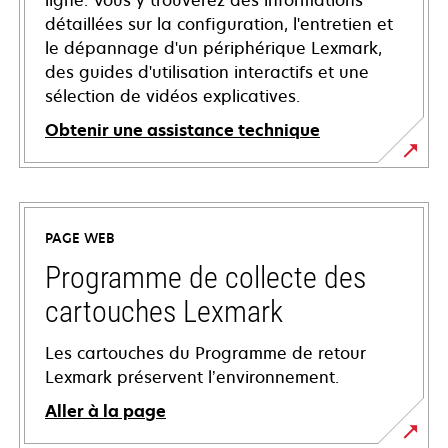
ligne. Vous y trouverez des informations
détaillées sur la configuration, l'entretien et
le dépannage d'un périphérique Lexmark,
des guides d'utilisation interactifs et une
sélection de vidéos explicatives.
Obtenir une assistance technique
s’ouvre
dans
un
PAGE WEB
nouvel
onglet
Programme de collecte des
cartouches Lexmark
Les cartouches du Programme de retour
Lexmark préservent l’environnement.
Aller à la page