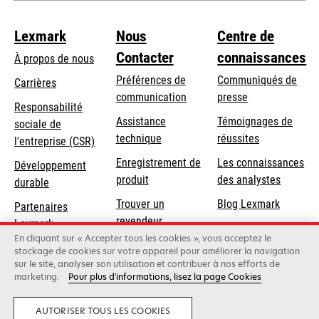
Lexmark
Nous
Centre de
Contacter
connaissances
À propos de nous
Préférences de
Communiqués de
Carrières
communication
presse
s’ouvre
Responsabilité
s’ouvre
Assistance
Témoignages de
dans
sociale de
dans
s’ouvre
technique
réussites
un
s’ouvre
l'entreprise (CSR)
un
dans
nouvel
dans
Enregistrement de
Les connaissances
Développement
nouvel
un
onglet
un
produit
des analystes
durable
onglet
nouvel
nouvel
Trouver un
Blog Lexmark
onglet
Partenaires
onglet
revendeur
Lexmark
En cliquant sur « Accepter tous les cookies », vous acceptez le
stockage de cookies sur votre appareil pour améliorer la navigation
sur le site, analyser son utilisation et contribuer à nos efforts de
Lexmark International, Inc., une entreprise Xerox
marketing.
Pour plus d'informations, lisez la page Cookies
©2026 Tous droits réservés.
Politique de confidentialité
AUTORISER TOUS LES COOKIES