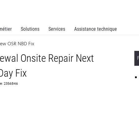
métier
Solutions
Services
Assistance technique
new OSR NBD Fix
wal Onsite Repair Next
Day Fix
ce: 2356846