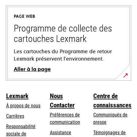
dans
un
PAGE WEB
nouvel
onglet
Programme de collecte des
cartouches Lexmark
Les cartouches du Programme de retour
Lexmark préservent l’environnement.
Aller à la page
Lexmark
Nous
Centre de
Contacter
connaissances
À propos de nous
Préférences de
Communiqués de
Carrières
communication
presse
s’ouvre
Responsabilité
s’ouvre
Assistance
Témoignages de
dans
sociale de