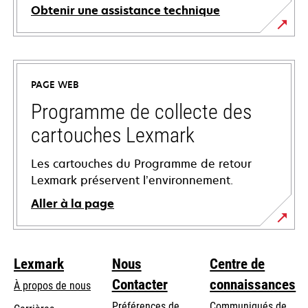
Obtenir une assistance technique
s’ouvre
dans
un
PAGE WEB
nouvel
onglet
Programme de collecte des
cartouches Lexmark
Les cartouches du Programme de retour
Lexmark préservent l’environnement.
Aller à la page
Lexmark
Nous
Centre de
Contacter
connaissances
À propos de nous
Préférences de
Communiqués de