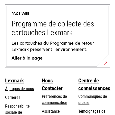
dans
un
PAGE WEB
nouvel
onglet
Programme de collecte des
cartouches Lexmark
Les cartouches du Programme de retour
Lexmark préservent l’environnement.
Aller à la page
Lexmark
Nous
Centre de
Contacter
connaissances
À propos de nous
Préférences de
Communiqués de
Carrières
communication
presse
s’ouvre
Responsabilité
s’ouvre
Assistance
Témoignages de
dans
sociale de