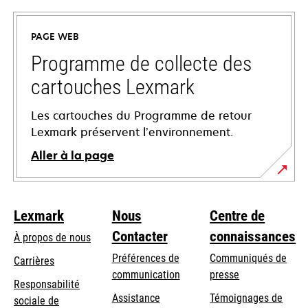
dans
un
PAGE WEB
nouvel
onglet
Programme de collecte des
cartouches Lexmark
Les cartouches du Programme de retour
Lexmark préservent l’environnement.
Aller à la page
Lexmark
Nous
Centre de
Contacter
connaissances
À propos de nous
Préférences de
Communiqués de
Carrières
communication
presse
s’ouvre
Responsabilité
s’ouvre
Assistance
Témoignages de
dans
sociale de