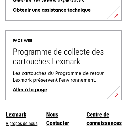
sélection de vidéos explicatives.
Obtenir une assistance technique
s’ouvre
dans
un
PAGE WEB
nouvel
onglet
Programme de collecte des
cartouches Lexmark
Les cartouches du Programme de retour
Lexmark préservent l’environnement.
Aller à la page
Lexmark
Nous
Centre de
Contacter
connaissances
À propos de nous