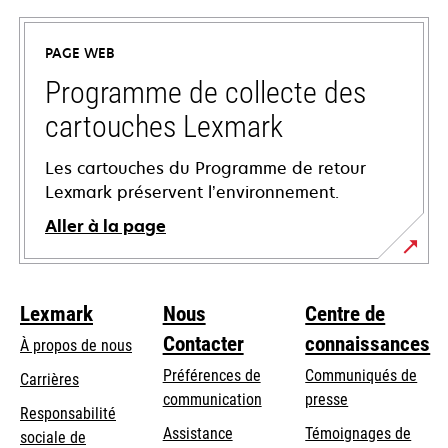
dans
un
PAGE WEB
nouvel
onglet
Programme de collecte des
cartouches Lexmark
Les cartouches du Programme de retour
Lexmark préservent l’environnement.
Aller à la page
Lexmark
Nous
Centre de
Contacter
connaissances
À propos de nous
Préférences de
Communiqués de
Carrières
communication
presse
s’ouvre
Responsabilité
s’ouvre
Assistance
Témoignages de
dans
sociale de