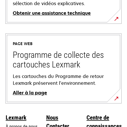
sélection de vidéos explicatives.
Obtenir une assistance technique
s’ouvre
dans
un
PAGE WEB
nouvel
onglet
Programme de collecte des
cartouches Lexmark
Les cartouches du Programme de retour
Lexmark préservent l’environnement.
Aller à la page
Lexmark
Nous
Centre de
Contacter
connaissances
À propos de nous