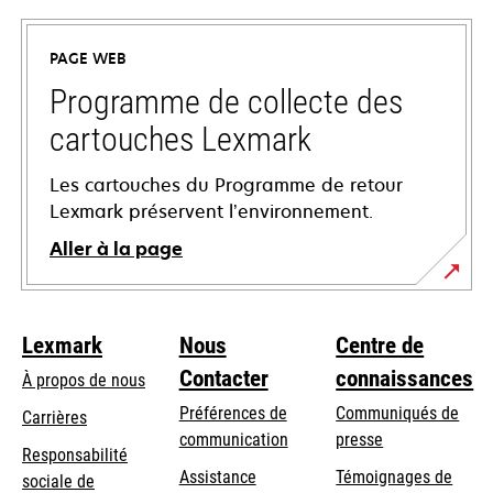
dans
un
PAGE WEB
nouvel
onglet
Programme de collecte des
cartouches Lexmark
Les cartouches du Programme de retour
Lexmark préservent l’environnement.
Aller à la page
Lexmark
Nous
Centre de
Contacter
connaissances
À propos de nous
Préférences de
Communiqués de
Carrières
communication
presse
s’ouvre
Responsabilité
s’ouvre
Assistance
Témoignages de
dans
sociale de