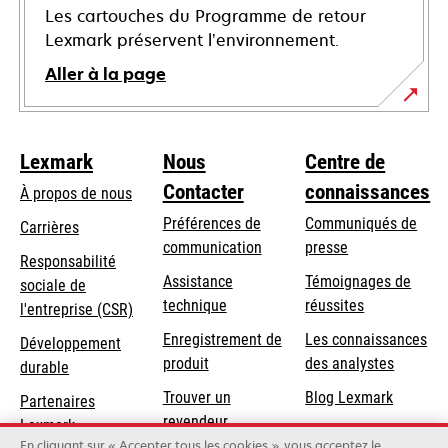
Les cartouches du Programme de retour
Lexmark préservent l’environnement.
Aller à la page
Lexmark
Nous
Centre de
Contacter
connaissances
À propos de nous
Préférences de
Communiqués de
Carrières
communication
presse
s’ouvre
Responsabilité
s’ouvre
Assistance
Témoignages de
dans
sociale de
dans
s’ouvre
technique
réussites
un
s’ouvre
l'entreprise (CSR)
un
dans
nouvel
dans
Enregistrement de
Les connaissances
Développement
nouvel
un
onglet
un
produit
des analystes
durable
onglet
nouvel
nouvel
Trouver un
Blog Lexmark
onglet
Partenaires
onglet
revendeur
Lexmark
En cliquant sur « Accepter tous les cookies », vous acceptez le