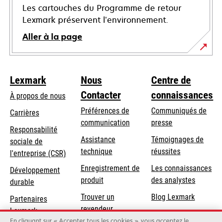
Les cartouches du Programme de retour
Lexmark préservent l’environnement.
Aller à la page
Lexmark
Nous
Centre de
Contacter
connaissances
À propos de nous
Préférences de
Communiqués de
Carrières
communication
presse
s’ouvre
Responsabilité
s’ouvre
Assistance
Témoignages de
dans
sociale de
dans
s’ouvre
technique
réussites
un
s’ouvre
l'entreprise (CSR)
un
dans
nouvel
dans
Enregistrement de
Les connaissances
Développement
nouvel
un
onglet
un
produit
des analystes
durable
onglet
nouvel
nouvel
Trouver un
Blog Lexmark
onglet
Partenaires
onglet
revendeur
Lexmark
En cliquant sur « Accepter tous les cookies », vous acceptez le